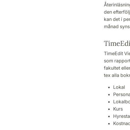
Återinläsnin
den efterfö
kan det i pe
månad syns 
TimeEdi
TimeEdit Vie
som rapport
fakultet ell
tex alla bok
Lokal
Persona
Lokalbo
Kurs
Hyresta
Kostnads