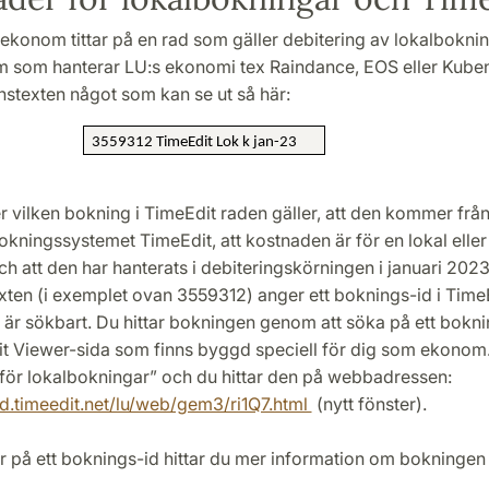
konom tittar på en rad som gäller debitering av lokalboknin
m som hanterar LU:s ekonomi tex Raindance, EOS eller Kuben,
nstexten något som kan se ut så här:
3559312 TimeEdit Lok k jan-23
r vilken bokning i TimeEdit raden gäller, att den kommer fr
kningssystemet TimeEdit, att kostnaden är för en lokal eller
ch att den har hanterats i debiteringskörningen i januari 2023.
xten (i exemplet ovan 3559312) anger ett boknings-id i TimeE
 är sökbart. Du hittar bokningen genom att söka på ett bokni
t Viewer-sida som finns byggd speciell för dig som ekonom.
 för lokalbokningar” och du hittar den på webbadressen:
ud.timeedit.net/lu/web/gem3/ri1Q7.html
(nytt fönster).
r på ett boknings-id hittar du mer information om bokningen