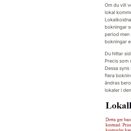
Om du vill v
lokal kommer
Lokalkostna
bokningar s
period men 
bokningar ell
Du hittar s
Precis som s
Dessa syns s
flera boknin
ändras beroe
lokaler i den