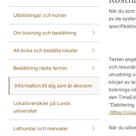
När du som e
Utbildningar och kurser
av de syste
specifikatio
Om bokning och beställning
Att boka och beställa lokaler
Texten ange
och resursbo
Beställning nästa termin
utrustning o
början av te
Information till dig som är ekonom
boknings-id
den TimeEdi
Lokalöversikter på Lunds
”Debitering
universitet
https://clo
När du söke
Lathundar och manualer