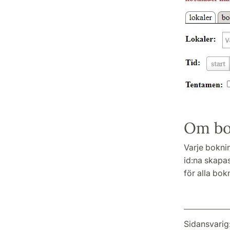
Om bok
Varje boknin
id:na skapa
för alla bok
Sidansvarig