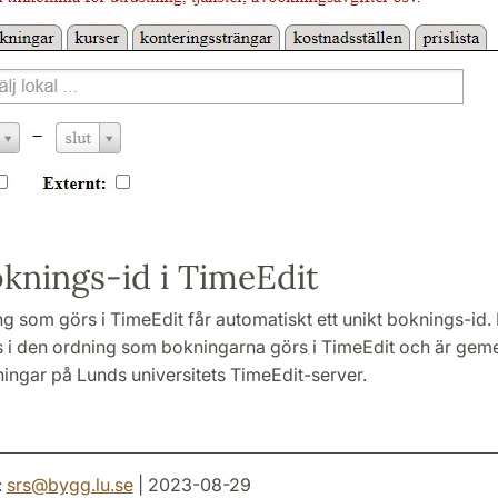
nings-id i TimeEdit
g som görs i TimeEdit får automatiskt ett unikt boknings-id.
s i den ordning som bokningarna görs i TimeEdit och är g
ningar på Lunds universitets TimeEdit-server.
:
srs
@
bygg.lu
.
se
| 2023-08-29