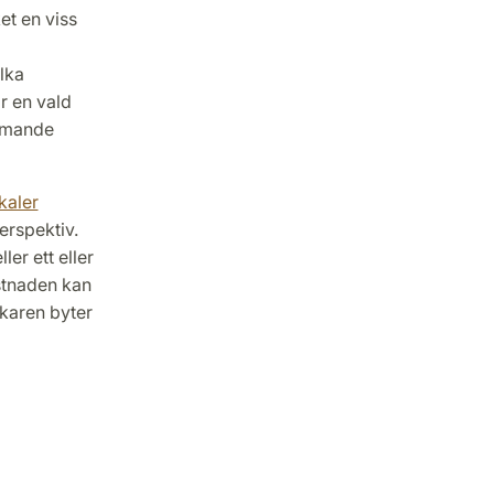
et en viss
lka
r en vald
ommande
kaler
erspektiv.
er ett eller
ostnaden kan
okaren byter