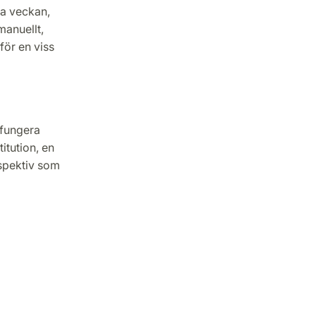
ta veckan,
anuellt,
för en viss
 fungera
tution, en
rspektiv som