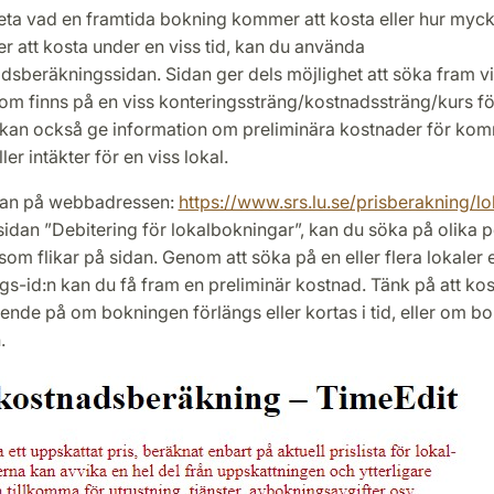
eta vad en framtida bokning kommer att kosta eller hur myck
 att kosta under en viss tid, kan du använda
dsberäkningssidan. Sidan ger dels möjlighet att söka fram vi
om finns på en viss konteringssträng/kostnadssträng/kurs fö
kan också ge information om preliminära kostnader för k
er intäkter för en viss lokal.
idan på webbadressen:
https://www.srs.lu.se/prisberakning/lo
idan ”Debitering för lokalbokningar”, kan du söka på olika p
om flikar på sidan. Genom att söka på en eller flera lokaler ell
gs-id:n kan du få fram en preliminär kostnad. Tänk på att k
nde på om bokningen förlängs eller kortas i tid, eller om b
.