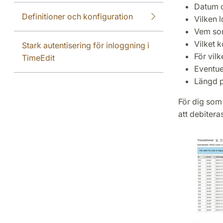
Datum o
Definitioner och konfiguration
Vilken l
Vem som
Vilket 
Stark autentisering för inloggning i
För vilk
TimeEdit
Eventue
Längd 
För dig som
att debitera