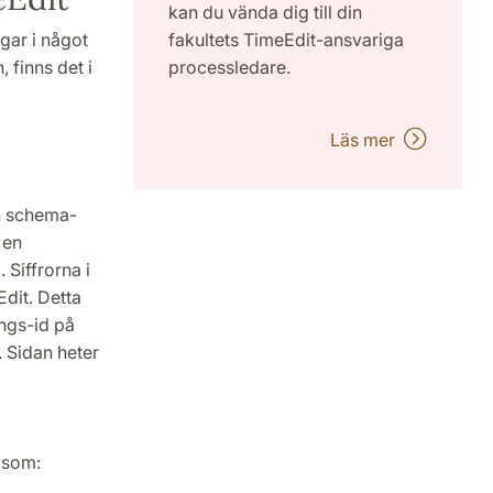
kan du vända dig till din
gar i något
fakultets TimeEdit-ansvariga
 finns det i
processledare.
Läs mer
ån schema-
 en
 Siffrorna i
dit. Detta
ngs-id på
 Sidan heter
 som: