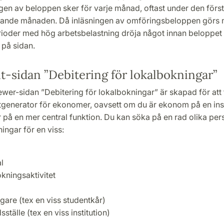
gen av beloppen sker för varje månad, oftast under den förs
ljande månaden. Då inläsningen av omföringsbeloppen görs m
rioder med hög arbetsbelastning dröja något innan beloppet 
på sidan.
t-sidan ”Debitering för lokalbokningar”
wer-sidan ”Debitering för lokalbokningar” är skapad för att
generator för ekonomer, oavsett om du är ekonom på en insti
er på en mer central funktion. Du kan söka på en rad olika pe
ningar för en viss:
l
kningsaktivitet
gare (tex en viss studentkår)
ställe (tex en viss institution)