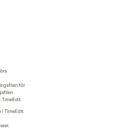
förs
ingsfilen för
gsfilen
 TimeEdit.
 i TimeEdit.
ewer.