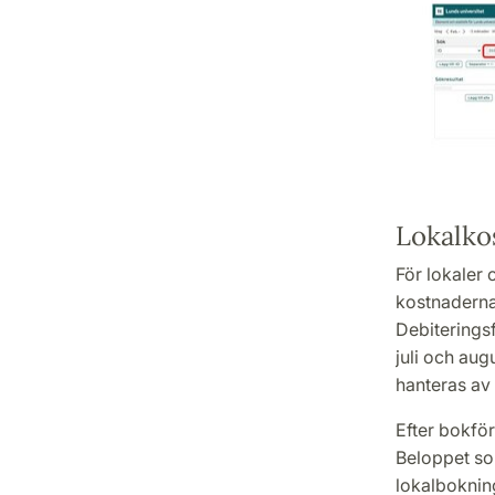
Lokalko
För lokaler 
kostnaderna
Debiteringsf
juli och aug
hanteras av
Efter bokför
Beloppet som
lokalboknin