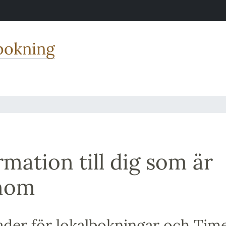
bokning
rmation till dig som är
nom
der för lokalbokningar och Tim