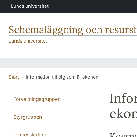
Hoppa till huvudinnehåll
Lunds universitet
Schemaläggning och resurs
Lunds universitet
Start
Information till dig som är ekonom
Info
Förvaltningsgruppen
eko
Styrgruppen
Kostna
Processledare