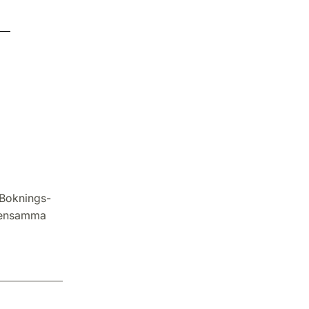
 Boknings-
emensamma