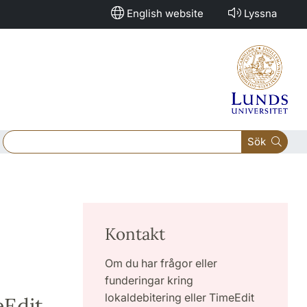
English website
Lyssna
Sök
Kontakt
Om du har frågor eller
funderingar kring
lokaldebitering eller TimeEdit
eEdit