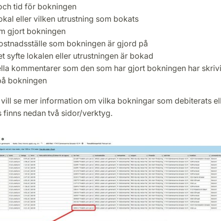
ch tid för bokningen
okal eller vilken utrustning som bokats
 gjort bokningen
kostnadsställe som bokningen är gjord på
et syfte lokalen eller utrustningen är bokad
lla kommentarer som den som har gjort bokningen har skrivi
på bokningen
 vill se mer information om vilka bokningar som debiterats e
s finns nedan två sidor/verktyg.