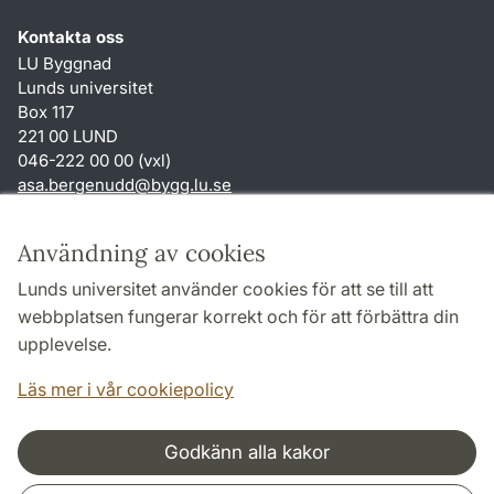
Kontakta oss
LU Byggnad
Lunds universitet
Box 117
221 00 LUND
046-222 00 00 (vxl)
asa.bergenudd
@
bygg.lu
.
se
Genvägar
Användning av cookies
Om webbplatsen och cookies
Lunds universitet använder cookies för att se till att
Behandling av personuppgifter
webbplatsen fungerar korrekt och för att förbättra din
Tillgänglighetsredogörelse
upplevelse.
TYPO3-login
Läs mer i vår cookiepolicy
Godkänn alla kakor
Samarbeten och nätverk