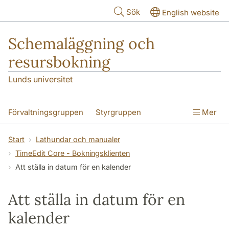
Hoppa till huvudinnehåll
Sök
English website
Schemaläggning och
resursbokning
Lunds universitet
Förvaltningsgruppen
Styrgruppen
Mer
Processledare
Utbildningar och kurser
Start
Lathundar och manualer
TimeEdit Core - Bokningsklienten
Om bokning och beställning
Att ställa in datum för en kalender
Att boka och beställa lokaler
Att ställa in datum för en
Beställning nästa termin
kalender
Information till dig som är ekonom