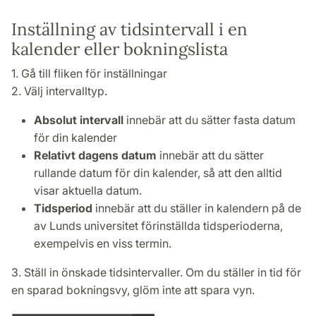
Lokalöversikter på Lunds universitet
Inställning av tidsintervall i en
kalender eller bokningslista
Lathundar och manualer
1. Gå till fliken för inställningar
Definitioner och konfiguration
2. Välj intervalltyp.
Stark autentisering för inloggning i TimeEdit
Absolut intervall
innebär att du sätter fasta datum
för din kalender
Relativt dagens datum
innebär att du sätter
rullande datum för din kalender, så att den alltid
visar aktuella datum.
Tidsperiod
innebär att du ställer in kalendern på de
av Lunds universitet förinställda tidsperioderna,
exempelvis en viss termin.
3. Ställ in önskade tidsintervaller. Om du ställer in tid för
en sparad bokningsvy, glöm inte att spara vyn.