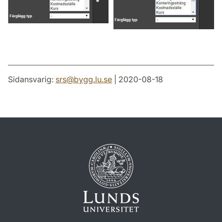
Sidansvarig:
srs
@
bygg.lu
.
se
| 2020-08-18