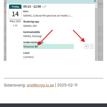
Sidansvarig:
srs
@
bygg.lu
.
se
| 2025-02-11