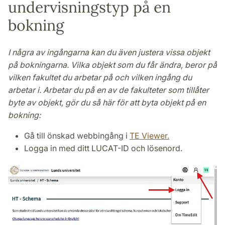
undervisningstyp på en
Lokalöversikter på Lunds universitet
bokning
Lathundar och manualer
I några av ingångarna kan du även justera vissa objekt
Definitioner och konfiguration
på bokningarna. Vilka objekt som du får ändra, beror på
vilken fakultet du arbetar på och vilken ingång du
Stark autentisering för inloggning i TimeEdit
arbetar i. Arbetar du på en av de fakulteter som tillåter
byte av objekt, gör du så här för att byta objekt på en
bokning:
Gå till önskad webbingång i
TE Viewer.
Logga in med ditt LUCAT-ID och lösenord.