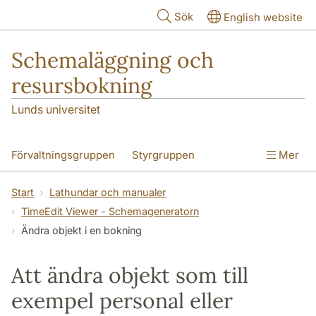
Hoppa till huvudinnehåll
Sök
English website
Schemaläggning och
resursbokning
Lunds universitet
Förvaltningsgruppen
Styrgruppen
Mer
Processledare
Utbildningar och kurser
Start
Lathundar och manualer
TimeEdit Viewer - Schemageneratorn
Om bokning och beställning
Ändra objekt i en bokning
Att boka och beställa lokaler
Att ändra objekt som till
Beställning nästa termin
exempel personal eller
Information till dig som är ekonom