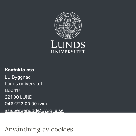
Kontakta oss
LU Byggnad
Lunds universitet
Box 117
221 00 LUND
046-222 00 00 (vxl)
asa.bergenudd
@
bygg.lu
.
se
Genvägar
Användning av cookies
Om webbplatsen och cookies