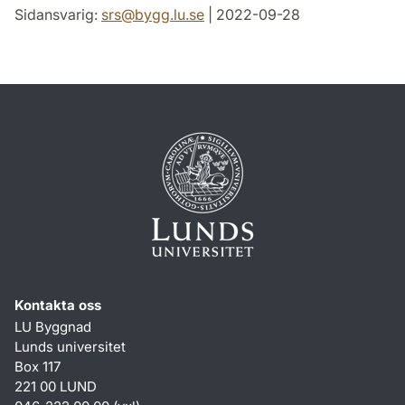
Sidansvarig:
srs
@
bygg.lu
.
se
| 2022-09-28
Kontakta oss
LU Byggnad
Lunds universitet
Box 117
221 00 LUND