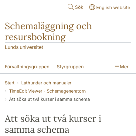
Hoppa till huvudinnehåll
Sök
English website
Schemaläggning och
resursbokning
Lunds universitet
Förvaltningsgruppen
Styrgruppen
Mer
Processledare
Utbildningar och kurser
Start
Lathundar och manualer
TimeEdit Viewer - Schemageneratorn
Om bokning och beställning
Att söka ut två kurser i samma schema
Att boka och beställa lokaler
Att söka ut två kurser i
Beställning nästa termin
samma schema
Information till dig som är ekonom