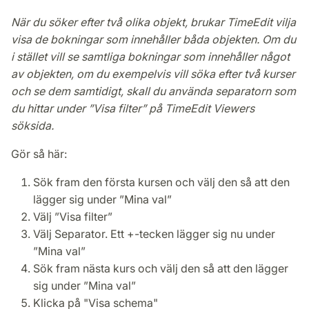
Lokalöversikter på Lunds universitet
När du söker efter två olika objekt, brukar TimeEdit vilja
visa de bokningar som innehåller båda objekten. Om du
Lathundar och manualer
i stället vill se samtliga bokningar som innehåller något
av objekten, om du exempelvis vill söka efter två kurser
Definitioner och konfiguration
och se dem samtidigt, skall du använda separatorn som
du hittar under ”Visa filter” på TimeEdit Viewers
Stark autentisering för inloggning i TimeEdit
söksida.
Gör så här:
Sök fram den första kursen och välj den så att den
lägger sig under ”Mina val”
Välj ”Visa filter”
Välj Separator. Ett +-tecken lägger sig nu under
”Mina val”
Sök fram nästa kurs och välj den så att den lägger
sig under ”Mina val”
Klicka på "Visa schema"