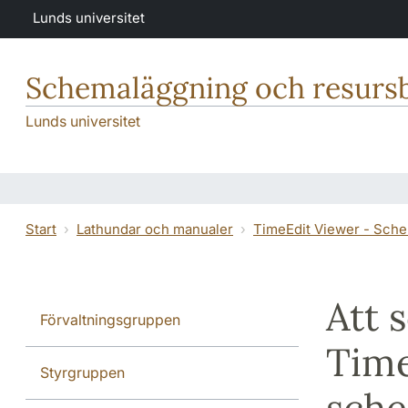
Hoppa till huvudinnehåll
Lunds universitet
Schemaläggning och resurs
Lunds universitet
Start
Lathundar och manualer
TimeEdit Viewer - Sch
Att 
Förvaltningsgruppen
Time
Styrgruppen
sch