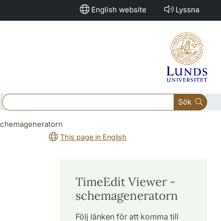
English website
Lyssna
Sök
- schemageneratorn
This page in English
TimeEdit Viewer -
schemageneratorn
Följ länken för att komma till