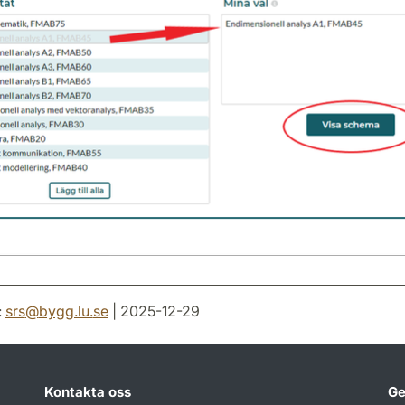
:
srs
@
bygg.lu
.
se
| 2025-12-29
Kontakta oss
Ge