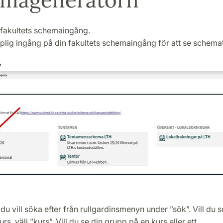
n fakultets schemaingång.
mplig ingång på din fakultets schemaingång för att se schemat
 du vill söka efter från rullgardinsmenyn under ”sök”. Vill du
urs, välj ”kurs”. Vill du se din grupp på en kurs eller ett