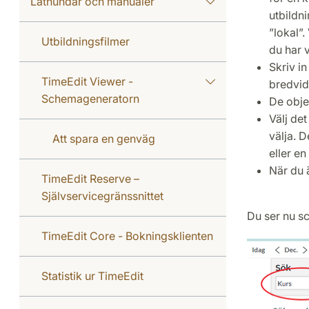
Lathundar och manualer
utbildni
”lokal”.
Utbildningsfilmer
du har v
Skriv in
TimeEdit Viewer -
bredvid
Schemageneratorn
De objek
Välj det
välja. D
Att spara en genväg
eller en
När du 
TimeEdit Reserve –
Självservicegränssnittet
Du ser nu sc
TimeEdit Core - Bokningsklienten
Statistik ur TimeEdit