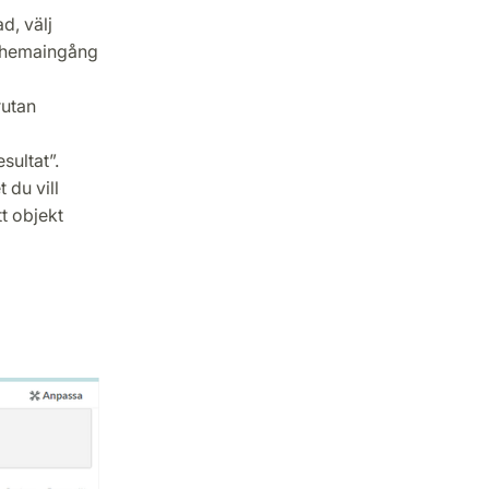
d, välj
 schemaingång
rutan
sultat”.
 du vill
tt objekt